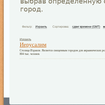
выбрав определённую 
город.
Фильтр:
Израиль
Сортировка:
сдвиг времени (GMT)
н
Израиль
Иерусалим
Столица Израиля. Является священным городом для авраамических религ
804 тыс. человек