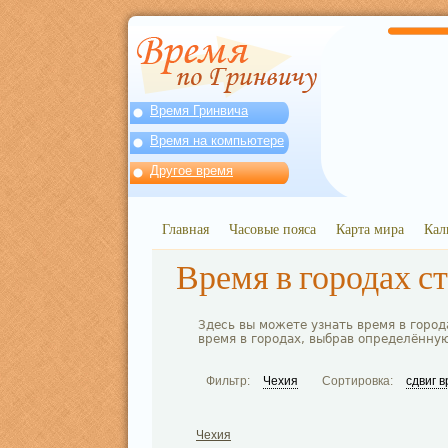
Время Гринвича
Время на компьютере
Другое время
Главная
Часовые пояса
Карта мира
Кал
Время в городах с
Здесь вы можете узнать время в город
время в городах, выбрав определённу
Фильтр:
Чехия
Сортировка:
сдвиг 
Чехия