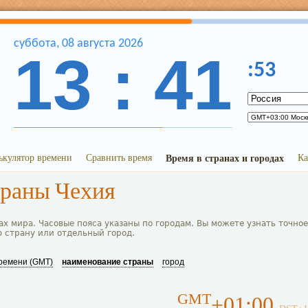
суббота
,
08
августа
2026
13
:
41
:
53
ькулятор времени
Сравнить время
Время в странах и городах
Ка
траны Чехия
ах мира. Часовые пояса указаны по городам. Вы можете узнать точное
ю страну или отдельный город.
времени (GMT)
наименование страны
город
GMT
+01:00