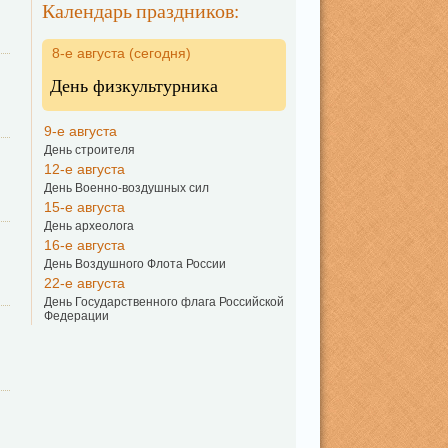
Календарь праздников:
8-е августа (сегодня)
День физкультурника
9-е августа
День строителя
12-е августа
День Военно-воздушных сил
15-е августа
День археолога
16-е августа
День Воздушного Флота России
22-е августа
День Государственного флага Российской
Федерации