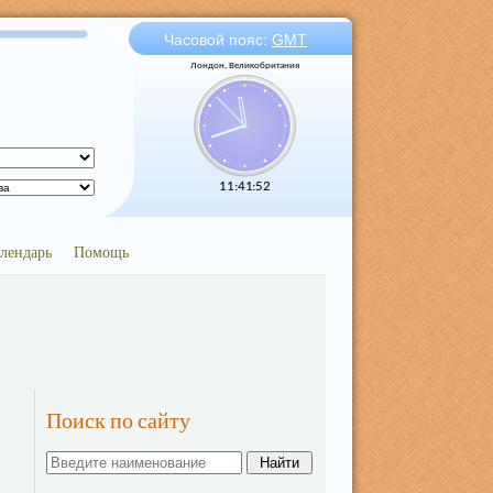
Часовой пояс:
GMT
Лондон, Великобритания
11:41:52
лендарь
Помощь
Поиск по сайту