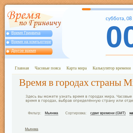
суббота
,
08
0
Время Гринвича
Время на компьютере
Другое время
Главная
Часовые пояса
Карта мира
Калькулятор времени
Время в городах страны 
Здесь вы можете узнать время в городах мира. Часовые
время в городах, выбрав определённую страну или отд
Фильтр:
Мьянма
Сортировка:
сдвиг времени (GMT)
н
Мьянма